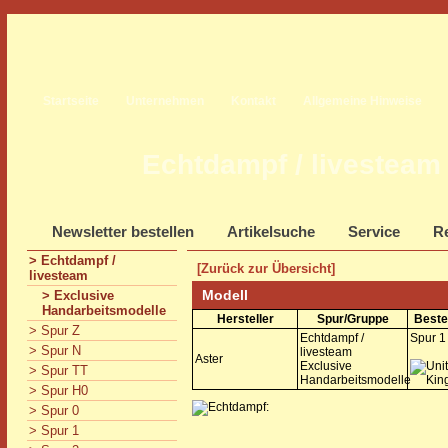
Startseite
Unternehmen
Kontakt
Allgemeine Hinweise
Echtdampf / livesteam
Newsletter bestellen
Artikelsuche
Service
Re
> Echtdampf /
[Zurück zur Übersicht]
livesteam
Modell
> Exclusive
Handarbeitsmodelle
Hersteller
Spur/Gruppe
Beste
> Spur Z
Echtdampf /
Spur 1
> Spur N
livesteam
Aster
Exclusive
> Spur TT
Handarbeitsmodelle
> Spur H0
> Spur 0
> Spur 1