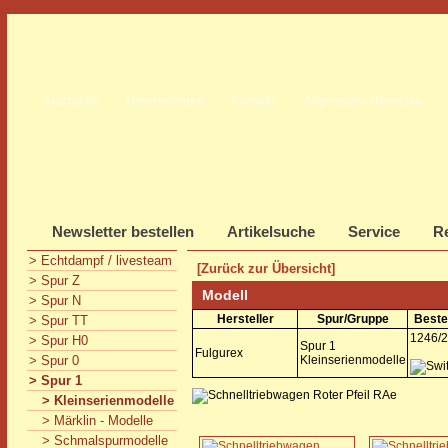
Startseite
Unternehmen
Kontakt
Allgemeine Hinweise
Newsletter bestellen
Artikelsuche
Service
Re
> Echtdampf / livesteam
[Zurück zur Übersicht]
> Spur Z
Modell
> Spur N
Hersteller
Spur/Gruppe
Beste
> Spur TT
1246/2
> Spur H0
Spur 1
Fulgurex
> Spur 0
Kleinserienmodelle
> Spur 1
> Kleinserienmodelle
> Märklin - Modelle
> Schmalspurmodelle