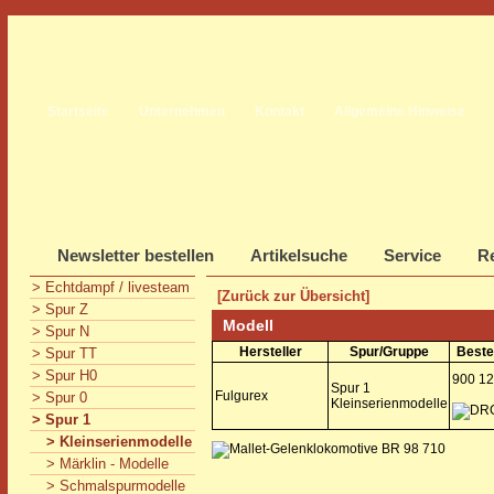
Startseite
Unternehmen
Kontakt
Allgemeine Hinweise
Newsletter bestellen
Artikelsuche
Service
Re
> Echtdampf / livesteam
[Zurück zur Übersicht]
> Spur Z
Modell
> Spur N
Hersteller
Spur/Gruppe
Beste
> Spur TT
> Spur H0
900 12
Spur 1
Fulgurex
> Spur 0
Kleinserienmodelle
> Spur 1
> Kleinserienmodelle
> Märklin - Modelle
> Schmalspurmodelle