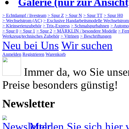
Galerie (nur zur Ansicht
> Echtdampf / livesteam
> Spur Z
> Spur N
> Spur TT
> Spur H0
> Wechselstrom (AC)
> Exclusive Handarbeitsmodelle Wechselstro
> Kleinserienzubehör
> Trix-Express
> Schmalspurbahnen
> Automo
> Spur 0
> Spur 1
> Spur 2
> MÄRKLIN / besondere Modelle
> Fer
Werkzeug/technisches Zubehör
> Vitrinen
> Beschriftungen
Neu bei Uns
Wir suchen
Anmelden
Registrieren
Warenkorb
Immer da, wo Sie uns
Preise besonders günstig!
Newsletter
Melden Sie sich hier 