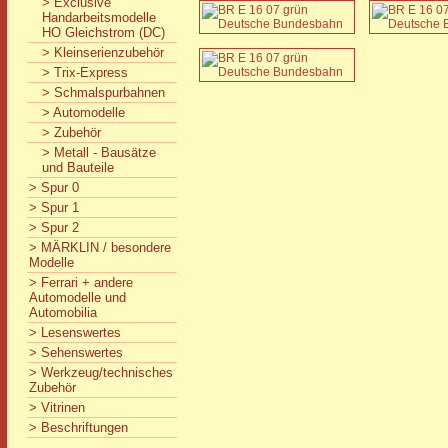
> Exclusive
Handarbeitsmodelle
HO Gleichstrom (DC)
> Kleinserienzubehör
> Trix-Express
> Schmalspurbahnen
> Automodelle
> Zubehör
> Metall - Bausätze
und Bauteile
> Spur 0
> Spur 1
> Spur 2
> MÄRKLIN / besondere
Modelle
> Ferrari + andere
Automodelle und
Automobilia
> Lesenswertes
> Sehenswertes
> Werkzeug/technisches
Zubehör
> Vitrinen
> Beschriftungen