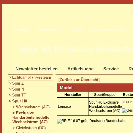
Startseite
Unternehmen
Kontakt
Allgemeine Hinweise
Spur H0 Exclusive Handarb
Newsletter bestellen
Artikelsuche
Service
Re
> Echtdampf / livesteam
[Zurück zur Übersicht]
> Spur Z
Modell
> Spur N
Hersteller
Spur/Gruppe
Beste
> Spur TT
> Spur H0
HO-06
Spur H0 Exclusive
Lemaco
Handarbeitsmodelle
> Wechselstrom (AC)
Wechselstrom (AC)
> Exclusive
Handarbeitsmodelle
Wechselstrom (AC)
> Gleichstrom (DC)