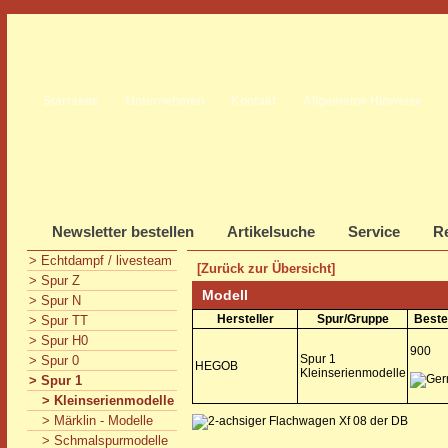
Startseite
Unternehmen
Kontakt
Allgemeine Hinweise
Newsletter bestellen
Artikelsuche
Service
Re
> Echtdampf / livesteam
[Zurück zur Übersicht]
> Spur Z
Modell
> Spur N
Hersteller
Spur/Gruppe
Beste
> Spur TT
> Spur H0
900
Spur 1
> Spur 0
HEGOB
Kleinserienmodelle
> Spur 1
> Kleinserienmodelle
> Märklin - Modelle
> Schmalspurmodelle