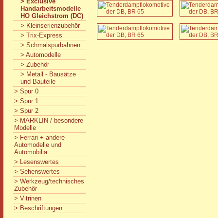
> Exclusive
Handarbeitsmodelle
HO Gleichstrom (DC)
> Kleinserienzubehör
> Trix-Express
> Schmalspurbahnen
> Automodelle
> Zubehör
> Metall - Bausätze
und Bauteile
> Spur 0
> Spur 1
> Spur 2
> MÄRKLIN / besondere
Modelle
> Ferrari + andere
Automodelle und
Automobilia
> Lesenswertes
> Sehenswertes
> Werkzeug/technisches
Zubehör
> Vitrinen
> Beschriftungen