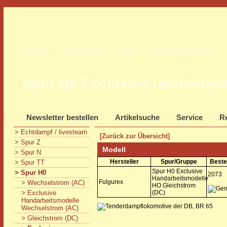
Startseite
Unternehmen
Kontakt
Allgemeine Hinweise
Spur H0 Exclusive Handarbei
Newsletter bestellen
Artikelsuche
Service
Re
> Echtdampf / livesteam
[Zurück zur Übersicht]
> Spur Z
Modell
> Spur N
Hersteller
Spur/Gruppe
Beste
> Spur TT
Spur H0 Exclusive
> Spur H0
2073
Handarbeitsmodelle
Fulgurex
> Wechselstrom (AC)
HO Gleichstrom
> Exclusive
(DC)
Handarbeitsmodelle
Wechselstrom (AC)
> Gleichstrom (DC)