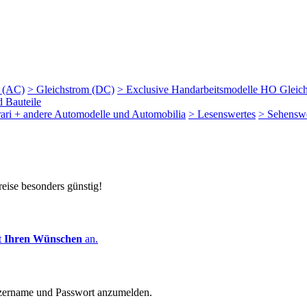
m (AC)
> Gleichstrom (DC)
> Exclusive Handarbeitsmodelle HO Gleic
d Bauteile
rari + andere Automodelle und Automobilia
> Lesenswertes
> Sehenswe
reise besonders günstig!
t
Ihren Wünschen
an.
zername und Passwort anzumelden.