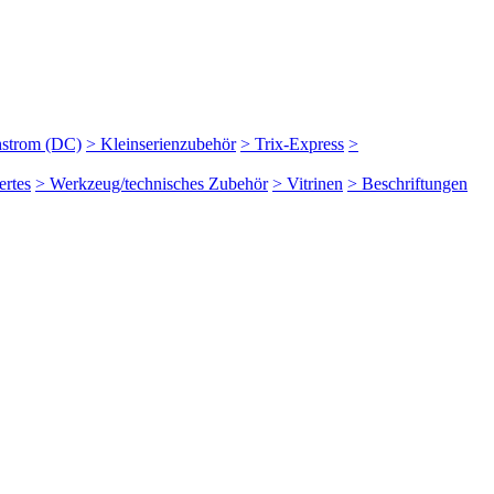
hstrom (DC)
> Kleinserienzubehör
> Trix-Express
>
rtes
> Werkzeug/technisches Zubehör
> Vitrinen
> Beschriftungen