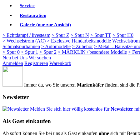
Service
Restauration
Galerie (nur zur Ansicht)
> Echtdampf / livesteam
> Spur Z
> Spur N
> Spur TT
> Spur H0
> Wechselstrom (AC)
> Exclusive Handarbeitsmodelle Wechselstro
Schmalspurbahnen
> Automodelle
> Zubehör
> Metall - Bausätze un
> Spur 0
> Spur 1
> Spur 2
> MÄRKLIN / besondere Modelle
> Fer
Neu bei Uns
Wir suchen
Anmelden
Registrieren
Warenkorb
Immer da, wo Sie unseren
Marienkäfer
finden, sind die P
Newsletter
Melden Sie sich hier völlig kostenlos für
Newsletter
mi
Als Gast einkaufen
Ab sofort können Sie bei uns als Gast einkaufen
ohne
sich mit Benut