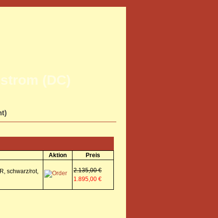
strom (DC)
ht)
Aktion
Preis
2.135,00 €
, schwarz/rot,
1.895,00 €