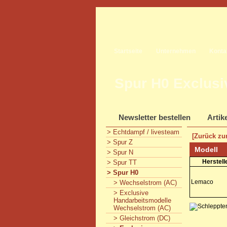
Startseite
Unternehmen
Konta
Spur H0 Exclusi
Newsletter bestellen
Artik
> Echtdampf / livesteam
[Zurück zur
> Spur Z
Modell
> Spur N
Herstell
> Spur TT
> Spur H0
Lemaco
> Wechselstrom (AC)
> Exclusive
Handarbeitsmodelle
Wechselstrom (AC)
> Gleichstrom (DC)