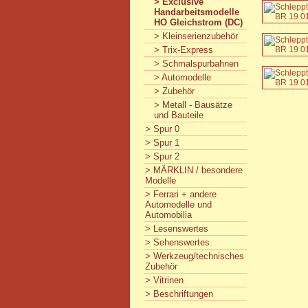
> Exclusive
Handarbeitsmodelle
HO Gleichstrom (DC)
> Kleinserienzubehör
> Trix-Express
> Schmalspurbahnen
> Automodelle
> Zubehör
> Metall - Bausätze
und Bauteile
> Spur 0
> Spur 1
> Spur 2
> MÄRKLIN / besondere
Modelle
> Ferrari + andere
Automodelle und
Automobilia
> Lesenswertes
> Sehenswertes
> Werkzeug/technisches
Zubehör
> Vitrinen
> Beschriftungen