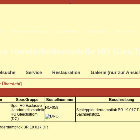
1
kt
Allgemeine Hinweise
Impressum
Neu bei Uns
Wir suchen
ve Handarbeitsmodelle HO Gleich
elsuche
Service
Restauration
Galerie (nur zur Ansic
 Übersicht]
er
Spur/Gruppe
Bestellnummer
Beschreibung
Spur H0 Exclusive
HO-059
Handarbeitsmodelle
Schlepptenderdampflok BR 19 017 DR
HO Gleichstrom
Sachsenstolz.
(DC)