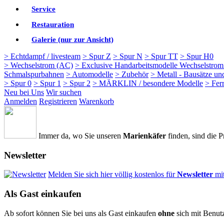
Service
Restauration
Galerie (nur zur Ansicht)
> Echtdampf / livesteam
> Spur Z
> Spur N
> Spur TT
> Spur H0
> Wechselstrom (AC)
> Exclusive Handarbeitsmodelle Wechselstro
Schmalspurbahnen
> Automodelle
> Zubehör
> Metall - Bausätze un
> Spur 0
> Spur 1
> Spur 2
> MÄRKLIN / besondere Modelle
> Fer
Neu bei Uns
Wir suchen
Anmelden
Registrieren
Warenkorb
Immer da, wo Sie unseren
Marienkäfer
finden, sind die P
Newsletter
Melden Sie sich hier völlig kostenlos für
Newsletter
mi
Als Gast einkaufen
Ab sofort können Sie bei uns als Gast einkaufen
ohne
sich mit Benut