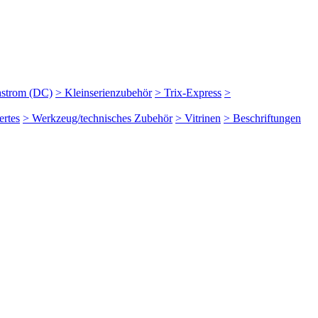
hstrom (DC)
> Kleinserienzubehör
> Trix-Express
>
rtes
> Werkzeug/technisches Zubehör
> Vitrinen
> Beschriftungen