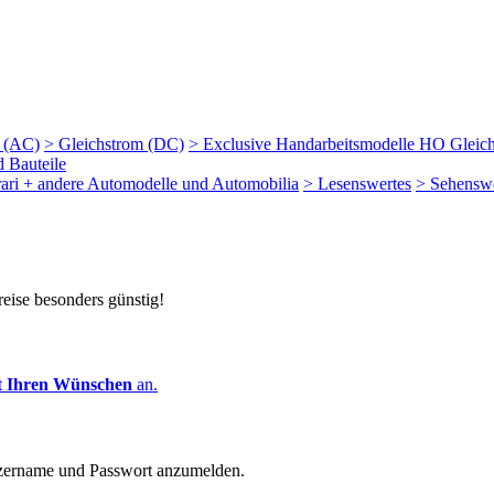
m (AC)
> Gleichstrom (DC)
> Exclusive Handarbeitsmodelle HO Gleic
d Bauteile
rari + andere Automodelle und Automobilia
> Lesenswertes
> Sehenswe
reise besonders günstig!
t
Ihren Wünschen
an.
zername und Passwort anzumelden.