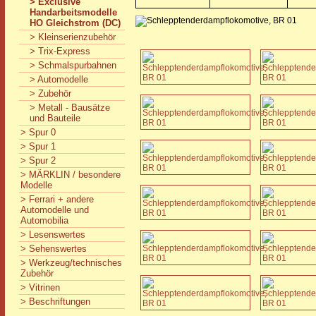
> Exclusive
Handarbeitsmodelle
HO Gleichstrom (DC)
> Kleinserienzubehör
> Trix-Express
> Schmalspurbahnen
> Automodelle
> Zubehör
> Metall - Bausätze
und Bauteile
> Spur 0
> Spur 1
> Spur 2
> MÄRKLIN / besondere
Modelle
> Ferrari + andere
Automodelle und
Automobilia
> Lesenswertes
> Sehenswertes
> Werkzeug/technisches
Zubehör
> Vitrinen
> Beschriftungen