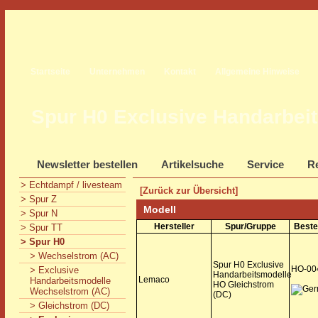
Startseite
Unternehmen
Kontakt
Allgemeine Hinweise
Spur H0 Exclusive Handarbei
Newsletter bestellen
Artikelsuche
Service
Re
> Echtdampf / livesteam
[Zurück zur Übersicht]
> Spur Z
Modell
> Spur N
Hersteller
Spur/Gruppe
Beste
> Spur TT
> Spur H0
> Wechselstrom (AC)
Spur H0 Exclusive
HO-00
> Exclusive
Handarbeitsmodelle
Lemaco
Handarbeitsmodelle
HO Gleichstrom
Wechselstrom (AC)
(DC)
> Gleichstrom (DC)