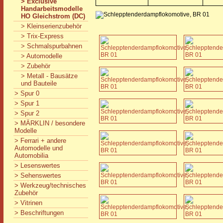
> Exclusive
Handarbeitsmodelle
HO Gleichstrom (DC)
> Kleinserienzubehör
> Trix-Express
> Schmalspurbahnen
> Automodelle
> Zubehör
> Metall - Bausätze
und Bauteile
> Spur 0
> Spur 1
> Spur 2
> MÄRKLIN / besondere
Modelle
> Ferrari + andere
Automodelle und
Automobilia
> Lesenswertes
> Sehenswertes
> Werkzeug/technisches
Zubehör
> Vitrinen
> Beschriftungen