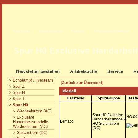
Startseite
Unternehmen
Kontakt
Allgemeine Hinweise
Spur H0 Exclusive Handarbei
Newsletter bestellen
Artikelsuche
Service
Re
> Echtdampf / livesteam
[Zurück zur Übersicht]
> Spur Z
Modell
> Spur N
Hersteller
Spur/Gruppe
Beste
> Spur TT
> Spur H0
> Wechselstrom (AC)
Spur H0 Exclusive
HO-00
> Exclusive
Handarbeitsmodelle
Lemaco
Handarbeitsmodelle
HO Gleichstrom
Wechselstrom (AC)
(DC)
> Gleichstrom (DC)