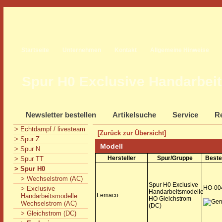
Startseite
Unternehmen
Kontakt
Allgemeine Hinweise
Spur H0 Exclusive Handarbei
Newsletter bestellen
Artikelsuche
Service
Re
> Echtdampf / livesteam
[Zurück zur Übersicht]
> Spur Z
Modell
> Spur N
Hersteller
Spur/Gruppe
Beste
> Spur TT
> Spur H0
> Wechselstrom (AC)
Spur H0 Exclusive
HO-00
> Exclusive
Handarbeitsmodelle
Lemaco
Handarbeitsmodelle
HO Gleichstrom
Wechselstrom (AC)
(DC)
> Gleichstrom (DC)