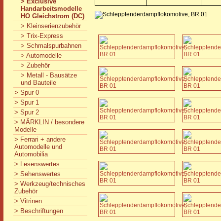
> Exclusive
Handarbeitsmodelle
HO Gleichstrom (DC)
> Kleinserienzubehör
> Trix-Express
> Schmalspurbahnen
> Automodelle
> Zubehör
> Metall - Bausätze
und Bauteile
> Spur 0
> Spur 1
> Spur 2
> MÄRKLIN / besondere
Modelle
> Ferrari + andere
Automodelle und
Automobilia
> Lesenswertes
> Sehenswertes
> Werkzeug/technisches
Zubehör
> Vitrinen
> Beschriftungen