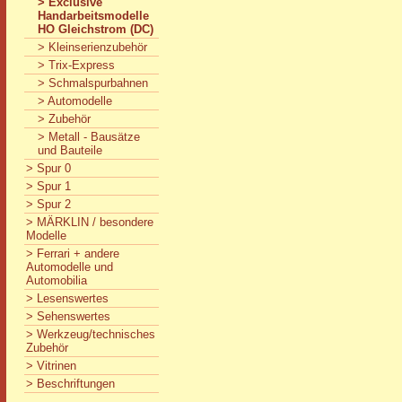
> Exclusive
Handarbeitsmodelle
HO Gleichstrom (DC)
> Kleinserienzubehör
> Trix-Express
> Schmalspurbahnen
> Automodelle
> Zubehör
> Metall - Bausätze
und Bauteile
> Spur 0
> Spur 1
> Spur 2
> MÄRKLIN / besondere
Modelle
> Ferrari + andere
Automodelle und
Automobilia
> Lesenswertes
> Sehenswertes
> Werkzeug/technisches
Zubehör
> Vitrinen
> Beschriftungen