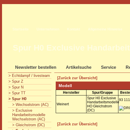
Startseite
Unternehmen
Kontakt
Allgemeine Hinweise
Spur H0 Exclusive Handarbei
Newsletter bestellen
Artikelsuche
Service
Re
> Echtdampf / livesteam
[Zurück zur Übersicht]
> Spur Z
Modell
> Spur N
Hersteller
Spur/Gruppe
Beste
> Spur TT
Spur H0 Exclusive
> Spur H0
93 11
Handarbeitsmodelle
Weinert
> Wechselstrom (AC)
HO Gleichstrom
> Exclusive
(DC)
Handarbeitsmodelle
Wechselstrom (AC)
[Zurück zur Übersicht]
> Gleichstrom (DC)