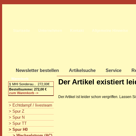
Startseite
Unternehmen
Kontakt
Allgemeine Hinweise
Newsletter bestellen
Artikelsuche
Service
Re
Warenkorb
Der Artikel existiert l
1
MHI Sonderau...
272,00€
Bestellsumme: 272,00 €
zum Warenkorb ->
Der Artikel ist leider schon vergriffen. Lassen
> Echtdampf / livesteam
> Spur Z
> Spur N
> Spur TT
> Spur H0
> Wechselstrom (AC)