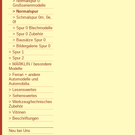
> Normalspur 0:
Großserienmodelle
> Normalspur
> Schmalspur 0m, 0e,
0f
> Spur 0 Blechmodelle
> Spur 0 Zubehör
> Bausätze Spur 0
> Bildergalerie Spur 0
> Spur 1
> Spur 2
> MÄRKLIN / besondere
Modelle
> Ferrari + andere
Automodelle und
Automobilia
> Lesenswertes
> Sehenswertes
> Werkzeug/technisches
Zubehör
> Vitrinen
> Beschriftungen
Neu bei Uns