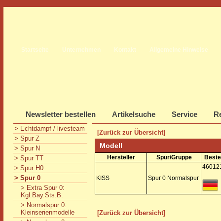
Startseite
Unternehmen
Kontakt
Allgemeine Hinweise
Newsletter bestellen
Artikelsuche
Service
Re
> Echtdampf / livesteam
[Zurück zur Übersicht]
> Spur Z
Modell
> Spur N
Hersteller
Spur/Gruppe
Beste
> Spur TT
46012
> Spur H0
> Spur 0
KISS
Spur 0 Normalspur
> Extra Spur 0:
Kgl.Bay.Sts.B.
> Normalspur 0:
Kleinserienmodelle
[Zurück zur Übersicht]