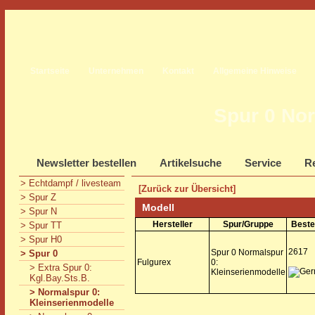
Startseite
Unternehmen
Kontakt
Allgemeine Hinweise
Spur 0 Nor
Newsletter bestellen
Artikelsuche
Service
Re
> Echtdampf / livesteam
[Zurück zur Übersicht]
> Spur Z
Modell
> Spur N
Hersteller
Spur/Gruppe
Beste
> Spur TT
> Spur H0
2617
Spur 0 Normalspur
> Spur 0
Fulgurex
0:
> Extra Spur 0:
Kleinserienmodelle
Kgl.Bay.Sts.B.
> Normalspur 0:
Kleinserienmodelle