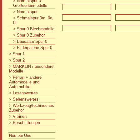
> Normalspur 0:
Großserienmodelle
> Normalspur
> Schmalspur 0m, 0e,
0f
> Spur 0 Blechmodelle
> Spur 0 Zubehör
> Bausätze Spur 0
> Bildergalerie Spur 0
> Spur 1
> Spur 2
> MÄRKLIN / besondere
Modelle
> Ferrari + andere
Automodelle und
Automobilia
> Lesenswertes
> Sehenswertes
> Werkzeug/technisches
Zubehör
> Vitrinen
> Beschriftungen
Neu bei Uns