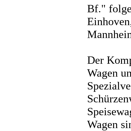
Bf." folg
Einhoven
Mannheim.
Der Kompl
Wagen und
Spezialve
Schürzen
Speisewag
Wagen si