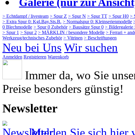
Galerie (nur zur Ansicht
> Echtdampf / livesteam
> Spur Z
> Spur N
> Spur TT
> Spur H0
> 
> Extra Spur 0: Kgl.Bay.Sts.B.
> Normalspur 0: Kleinserienmodelle
0 Blechmodelle
> Spur 0 Zubehör
> Bausätze Spur 0
> Bildergalerie
> Spur 1
> Spur 2
> MÄRKLIN / besondere Modelle
> Ferrari + an
Werkzeug/technisches Zubehör
> Vitrinen
> Beschriftungen
Neu bei Uns
Wir suchen
Anmelden
Registrieren
Warenkorb
Immer da, wo Sie uns
Preise besonders günstig!
Newsletter
Melden Sie sich hier 