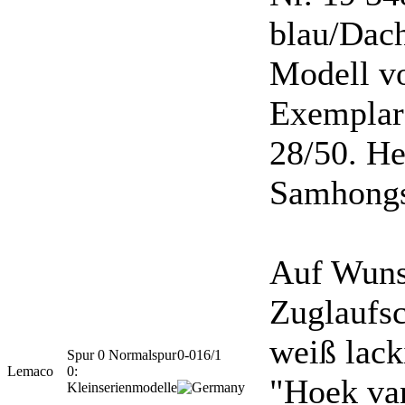
blau/Dach
Modell v
Exemplar
28/50. Her
Samhongs
Auf Wuns
Zuglaufsc
weiß lack
Spur 0 Normalspur
0-016/1
Lemaco
0:
"Hoek van
Kleinserienmodelle