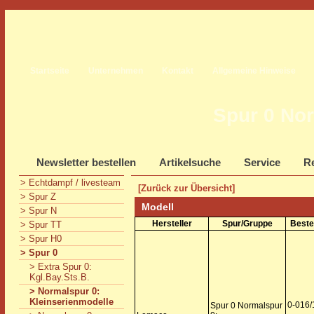
Startseite
Unternehmen
Kontakt
Allgemeine Hinweise
Spur 0 Nor
Newsletter bestellen
Artikelsuche
Service
Re
> Echtdampf / livesteam
[Zurück zur Übersicht]
> Spur Z
Modell
> Spur N
Hersteller
Spur/Gruppe
Beste
> Spur TT
> Spur H0
> Spur 0
> Extra Spur 0:
Kgl.Bay.Sts.B.
> Normalspur 0:
Kleinserienmodelle
0-016/
Spur 0 Normalspur