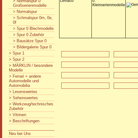
> Normalspur 0:
Lemaco
0:
Kleinserienmodelle
Großserienmodelle
> Normalspur
> Schmalspur 0m, 0e,
0f
> Spur 0 Blechmodelle
> Spur 0 Zubehör
> Bausätze Spur 0
> Bildergalerie Spur 0
> Spur 1
> Spur 2
> MÄRKLIN / besondere
Modelle
> Ferrari + andere
Automodelle und
Automobilia
> Lesenswertes
> Sehenswertes
> Werkzeug/technisches
Zubehör
> Vitrinen
> Beschriftungen
Neu bei Uns