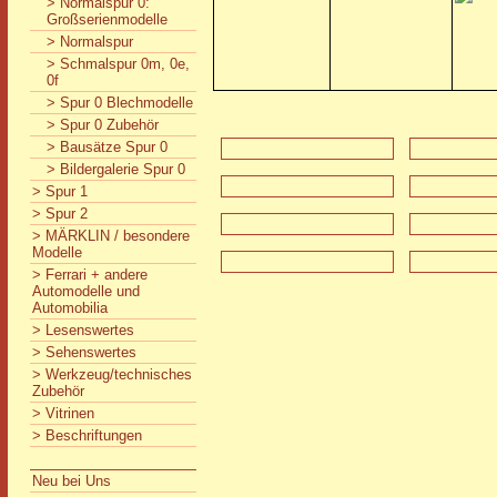
> Normalspur 0:
Großserienmodelle
> Normalspur
> Schmalspur 0m, 0e,
0f
> Spur 0 Blechmodelle
> Spur 0 Zubehör
> Bausätze Spur 0
> Bildergalerie Spur 0
> Spur 1
> Spur 2
> MÄRKLIN / besondere
Modelle
> Ferrari + andere
Automodelle und
Automobilia
> Lesenswertes
> Sehenswertes
> Werkzeug/technisches
Zubehör
> Vitrinen
> Beschriftungen
Neu bei Uns