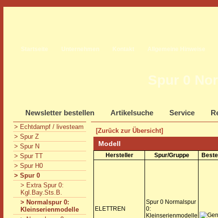
Startseite
Unternehmen
Kontakt
Allgemeine Hinweise
Spur 0 Nor
Newsletter bestellen
Artikelsuche
Service
Re
> Echtdampf / livesteam
[Zurück zur Übersicht]
> Spur Z
Modell
> Spur N
Hersteller
Spur/Gruppe
Beste
> Spur TT
> Spur H0
> Spur 0
> Extra Spur 0:
Kgl.Bay.Sts.B.
> Normalspur 0:
Spur 0 Normalspur
ELETTREN
0:
Kleinserienmodelle
Kleinserienmodelle