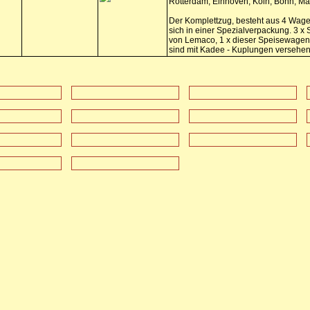
Rotterdam, Einhoven, Köln, Bonn, M
Der Komplettzug, besteht aus 4 Wage
sich in einer Spezialverpackung. 3 
von Lemaco, 1 x dieser Speisewage
sind mit Kadee - Kuplungen versehen