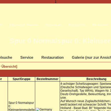
1
kt
Allgemeine Hinweise
Impressum
Neu bei Uns
Wir suchen
Spur 0 Normalspur 0: Kleinse
elsuche
Service
Restauration
Galerie (nur zur Ansic
 Übersicht]
er
Spur/Gruppe
Bestellnummer
Beschreibung
4-achsiger Schellzugwagen: Speise
(Deutsche Schlafwagen und Speise
Gesellschaft). Typ WR4ü, Wagen-Nr. 
Deutz-Drehgestelle, Beleuchtung, In
usw.
Auf Wunsch neue Zuglaufschildchen 
Spur 0 Normalspur
weiß lackiert mit schwarzer Schrift: "
0:
Holland - Basel Bad. Bf." folgende Hal
Kleinserienmodelle