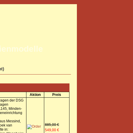
rienmodelle
ht)
Aktion
Preis
wagen der DSG
wagen
1145, Minden-
neneinrichtung
aus Messind,
885,00 €
Hoek van
te in:
549,00 €