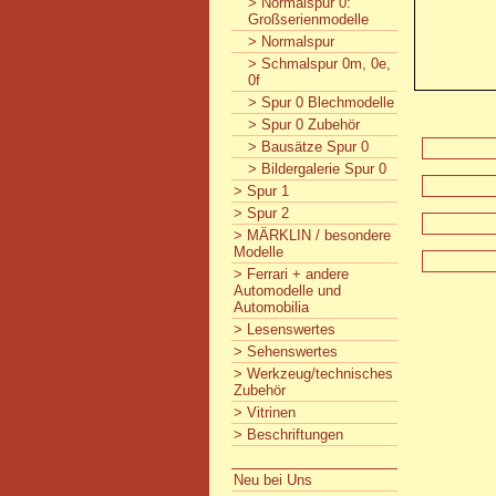
> Normalspur 0:
Großserienmodelle
> Normalspur
> Schmalspur 0m, 0e,
0f
> Spur 0 Blechmodelle
> Spur 0 Zubehör
> Bausätze Spur 0
> Bildergalerie Spur 0
> Spur 1
> Spur 2
> MÄRKLIN / besondere
Modelle
> Ferrari + andere
Automodelle und
Automobilia
> Lesenswertes
> Sehenswertes
> Werkzeug/technisches
Zubehör
> Vitrinen
> Beschriftungen
Neu bei Uns