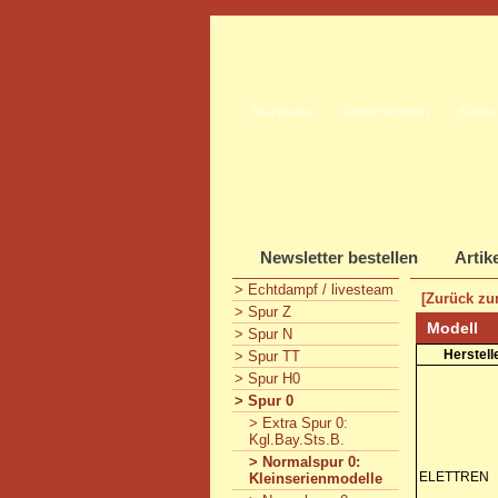
Startseite
Unternehmen
Konta
Newsletter bestellen
Artik
> Echtdampf / livesteam
[Zurück zur
> Spur Z
Modell
> Spur N
Herstell
> Spur TT
> Spur H0
> Spur 0
> Extra Spur 0:
Kgl.Bay.Sts.B.
> Normalspur 0:
ELETTREN
Kleinserienmodelle