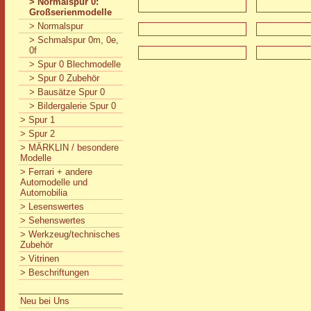
> Normalspur 0:
Großserienmodelle
> Normalspur
> Schmalspur 0m, 0e,
0f
> Spur 0 Blechmodelle
> Spur 0 Zubehör
> Bausätze Spur 0
> Bildergalerie Spur 0
> Spur 1
> Spur 2
> MÄRKLIN / besondere
Modelle
> Ferrari + andere
Automodelle und
Automobilia
> Lesenswertes
> Sehenswertes
> Werkzeug/technisches
Zubehör
> Vitrinen
> Beschriftungen
Neu bei Uns