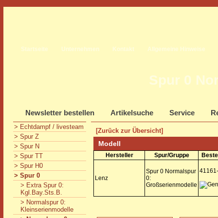
Startseite
Unternehmen
Kontakt
Allgemeine Hinweise
Spur 0 No
Newsletter bestellen
Artikelsuche
Service
Re
> Echtdampf / livesteam
[Zurück zur Übersicht]
> Spur Z
Modell
> Spur N
Hersteller
Spur/Gruppe
Beste
> Spur TT
> Spur H0
41161
Spur 0 Normalspur
> Spur 0
Lenz
0:
> Extra Spur 0:
Großserienmodelle
Kgl.Bay.Sts.B.
> Normalspur 0:
Kleinserienmodelle