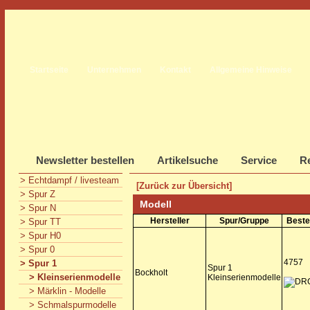
Startseite
Unternehmen
Kontakt
Allgemeine Hinweise
Newsletter bestellen
Artikelsuche
Service
Re
> Echtdampf / livesteam
[Zurück zur Übersicht]
> Spur Z
Modell
> Spur N
Hersteller
Spur/Gruppe
Beste
> Spur TT
> Spur H0
> Spur 0
4757
> Spur 1
Spur 1
Bockholt
> Kleinserienmodelle
Kleinserienmodelle
> Märklin - Modelle
> Schmalspurmodelle