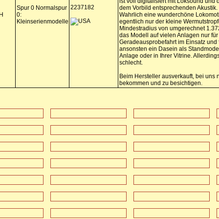
ist voll digitalisiert mit Loksound und
2237182
Spur 0 Normalspur
dem Vorbild entsprechenden Akustik.
H
0:
Wahrlich eine wunderchöne Lokomot
Kleinserienmodelle
egentlich nur der kleine Wermutstrop
Mindestradius von umgerechnet 1.372 
das Modell auf vielen Anlagen nur für
Geradeausprobefahrt im Einsatz und f
ansonsten ein Dasein als Standmodel
Anlage oder in Ihrer Vitrine. Allerding
schlecht.
Beim Hersteller ausverkauft, bei uns 
bekommen und zu besichtigen.