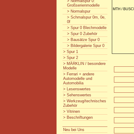
> Normalspur 0:
Großserienmodelle
MTH / BUSC
> Normalspur
> Schmalspur 0m, 0e,
0f
> Spur 0 Blechmodelle
> Spur 0 Zubehör
> Bausätze Spur 0
> Bildergalerie Spur 0
> Spur 1
> Spur 2
> MÄRKLIN / besondere
Modelle
> Ferrari + andere
Automodelle und
Automobilia
> Lesenswertes
> Sehenswertes
> Werkzeug/technisches
Zubehör
> Vitrinen
> Beschriftungen
Neu bei Uns