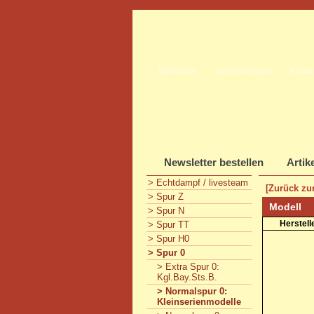
Startseite
Unternehmen
Konta
Newsletter bestellen
Artik
> Echtdampf / livesteam
[Zurück zur
> Spur Z
Modell
> Spur N
Herstell
> Spur TT
> Spur H0
> Spur 0
> Extra Spur 0:
Kgl.Bay.Sts.B.
> Normalspur 0:
Kleinserienmodelle