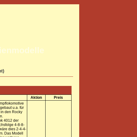
rienmodelle
ht)
Aktion
Preis
mpflokomotive
gebaut u.a. für
 in den Rocky
n.
ok 4012 der
chsfolge 4-8-8-
wäre dies 2-4-4-
cm. Das Modell