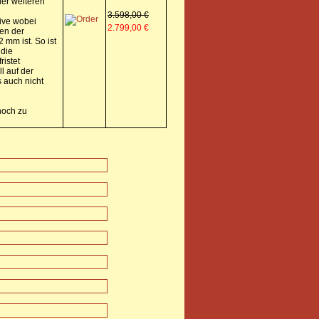
 der weiteren
3.598,00 €
ive wobei
2.799,00 €
fen der
mm ist. So ist
 die
ristet
l auf der
s auch nicht
noch zu