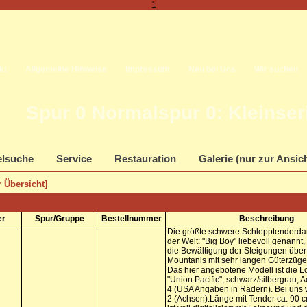
1
kt
Allgemeine Hinweise
Impressum
Neu bei Uns
Wir suchen
Spur 0 Normalspur 0: Kleinse
elsuche
Service
Restauration
Galerie (nur zur Ansic
 Übersicht]
er
Spur/Gruppe
Bestellnummer
Beschreibung
Die größte schwere Schlepptenderda
der Welt: "Big Boy" liebevoll genannt, 
die Bewältigung der Steigungen über
Mountanis mit sehr langen Güterzüge
Das hier angebotene Modell ist die L
"Union Pacific", schwarz/silbergrau, A
4 (USA Angaben in Rädern). Bei uns 
2 (Achsen).Länge mit Tender ca. 90 