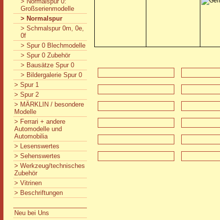
> Normalspur 0:
Großserienmodelle
> Normalspur
> Schmalspur 0m, 0e,
0f
> Spur 0 Blechmodelle
> Spur 0 Zubehör
> Bausätze Spur 0
> Bildergalerie Spur 0
> Spur 1
> Spur 2
> MÄRKLIN / besondere
Modelle
> Ferrari + andere
Automodelle und
Automobilia
> Lesenswertes
> Sehenswertes
> Werkzeug/technisches
Zubehör
> Vitrinen
> Beschriftungen
Neu bei Uns