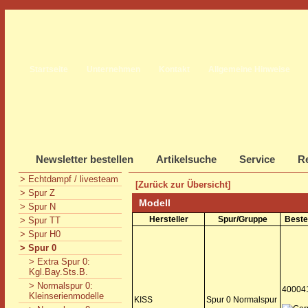
Startseite
Unternehmen
Kontakt
Allgemeine Hinweise
Newsletter bestellen
Artikelsuche
Service
Re
> Echtdampf / livesteam
[Zurück zur Übersicht]
> Spur Z
Modell
> Spur N
Hersteller
Spur/Gruppe
Beste
> Spur TT
> Spur H0
> Spur 0
> Extra Spur 0:
Kgl.Bay.Sts.B.
> Normalspur 0:
40004
Kleinserienmodelle
KISS
Spur 0 Normalspur