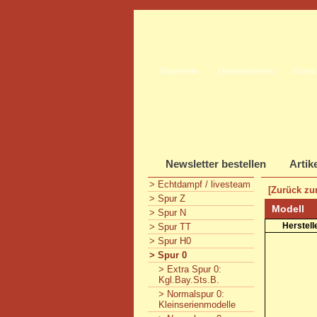
Startseite
Unternehmen
Konta
Newsletter bestellen
Artik
> Echtdampf / livesteam
[Zurück zur
> Spur Z
Modell
> Spur N
Herstell
> Spur TT
> Spur H0
> Spur 0
> Extra Spur 0:
Kgl.Bay.Sts.B.
> Normalspur 0:
Kleinserienmodelle