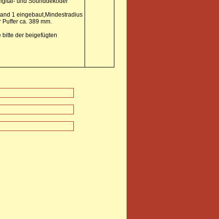
igital- und Sounddekoder
tand 1 eingebaut,Mindestradius
 Puffer ca. 389 mm.
bitte der beigefügten