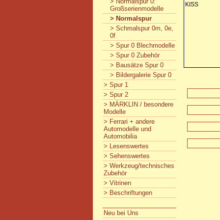
> Normalspur 0:
KISS
Großserienmodelle
> Normalspur
> Schmalspur 0m, 0e,
0f
> Spur 0 Blechmodelle
> Spur 0 Zubehör
> Bausätze Spur 0
> Bildergalerie Spur 0
> Spur 1
> Spur 2
> MÄRKLIN / besondere
Modelle
> Ferrari + andere
Automodelle und
Automobilia
> Lesenswertes
> Sehenswertes
> Werkzeug/technisches
Zubehör
> Vitrinen
> Beschriftungen
Neu bei Uns