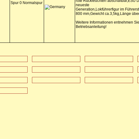
rote Rückleuchten abschaltbar,ESU D
Spur 0 Normalspur
neueste
Generation,Lokführerfigur im Führers
800 mm,Gewicht ca.3,5kg,Länge über
Weitere Informationen entnehmen Sie 
Betriebsanleitung!