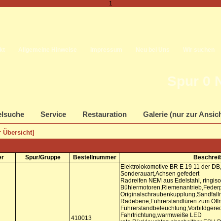
1
kt
Allgemeine Hinweise
Impressum
Neu bei Uns
Wir suchen
Spur 0 
elsuche
Service
Restauration
Galerie (nur zur Ansic
 Übersicht]
er
Spur/Gruppe
Bestellnummer
Beschrei
Elektrolokomotive BR E 19 11 der DB,
Sonderauart,Achsen gefedert
Radreifen NEM aus Edelstahl, ringisol
Bühlermotoren,Riemenantrieb,Federp
Originalschraubenkupplung,Sandfallr
Radebene,Führerstandtüren zum Öff
Führerstandbeleuchtung,Vorbildgerec
Fahrtrichtung,warmweiße LED
410013