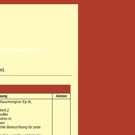
Normalspur
ht)
bung
Aktion
flaschengrün Ep.III,
iert,2
uffer
ohre in
nen
hte Beleuchtung für jede