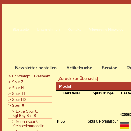
Startseite
Unternehmen
Kontakt
Allgemeine Hinweise
Newsletter bestellen
Artikelsuche
Service
Re
> Echtdampf / livesteam
[Zurück zur Übersicht]
> Spur Z
Modell
> Spur N
Hersteller
Spur/Gruppe
Beste
> Spur TT
> Spur H0
> Spur 0
> Extra Spur 0:
43006
Kgl.Bay.Sts.B.
> Normalspur 0:
KISS
Spur 0 Normalspur
Kleinserienmodelle