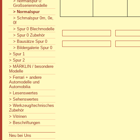
> Normalspur 0:
Großserienmodelle
> Normalspur
> Schmalspur 0m, 0e,
0f
> Spur 0 Blechmodelle
> Spur 0 Zubehör
> Bausätze Spur 0
> Bildergalerie Spur 0
> Spur 1
> Spur 2
> MÄRKLIN / besondere
Modelle
> Ferrari + andere
Automodelle und
Automobilia
> Lesenswertes
> Sehenswertes
> Werkzeug/technisches
Zubehör
> Vitrinen
> Beschriftungen
Neu bei Uns