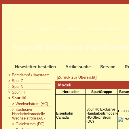
Startseite
Unternehmen
Kontakt
Allgemeine Hinweise
Spur H0 Exclusive Handarbei
Newsletter bestellen
Artikelsuche
Service
Re
> Echtdampf / livesteam
[Zurück zur Übersicht]
> Spur Z
Modell
> Spur N
Hersteller
Spur/Gruppe
Beste
> Spur TT
> Spur H0
> Wechselstrom (AC)
> Exclusive
Spur H0 Exclusive
HO-00
Eisenbahn
Handarbeitsmodelle
Handarbeitsmodelle
Canada
HO Gleichstrom
Wechselstrom (AC)
(DC)
> Gleichstrom (DC)