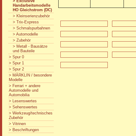
> Exclusive
Handarbeitsmodelle
HO Gleichstrom (DC)
> Kleinserienzubehör
> Trix-Express
> Schmalspurbahnen
> Automodelle
> Zubehör
> Metall - Bausätze
und Bauteile
> Spur 0
> Spur 1
> Spur 2
> MÄRKLIN / besondere
Modelle
> Ferrari + andere
Automodelle und
Automobilia
> Lesenswertes
> Sehenswertes
> Werkzeug/technisches
Zubehör
> Vitrinen
> Beschriftungen