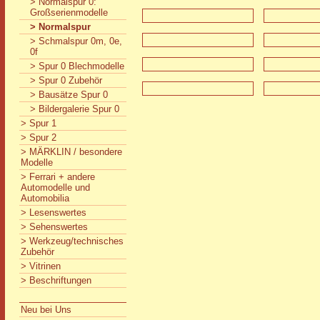
> Normalspur 0:
Großserienmodelle
> Normalspur
> Schmalspur 0m, 0e,
0f
> Spur 0 Blechmodelle
> Spur 0 Zubehör
> Bausätze Spur 0
> Bildergalerie Spur 0
> Spur 1
> Spur 2
> MÄRKLIN / besondere
Modelle
> Ferrari + andere
Automodelle und
Automobilia
> Lesenswertes
> Sehenswertes
> Werkzeug/technisches
Zubehör
> Vitrinen
> Beschriftungen
Neu bei Uns