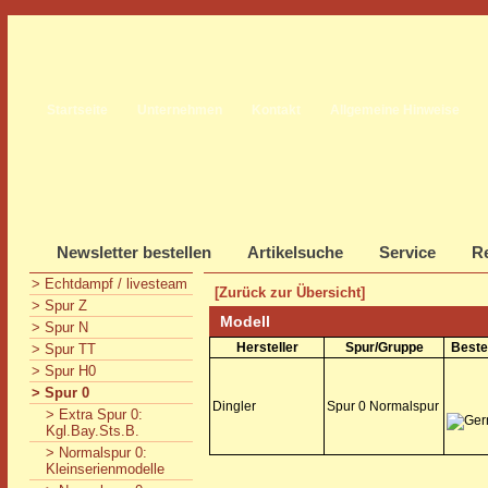
Startseite
Unternehmen
Kontakt
Allgemeine Hinweise
Newsletter bestellen
Artikelsuche
Service
Re
> Echtdampf / livesteam
[Zurück zur Übersicht]
> Spur Z
Modell
> Spur N
Hersteller
Spur/Gruppe
Beste
> Spur TT
> Spur H0
> Spur 0
Dingler
Spur 0 Normalspur
> Extra Spur 0:
Kgl.Bay.Sts.B.
> Normalspur 0:
Kleinserienmodelle