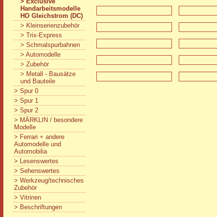
> Exclusive
Handarbeitsmodelle
HO Gleichstrom (DC)
> Kleinserienzubehör
> Trix-Express
> Schmalspurbahnen
> Automodelle
> Zubehör
> Metall - Bausätze
und Bauteile
> Spur 0
> Spur 1
> Spur 2
> MÄRKLIN / besondere
Modelle
> Ferrari + andere
Automodelle und
Automobilia
> Lesenswertes
> Sehenswertes
> Werkzeug/technisches
Zubehör
> Vitrinen
> Beschriftungen