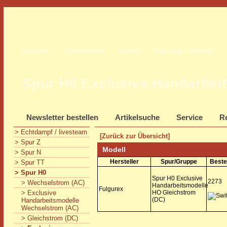
Startseite
Unternehmen
Kontakt
Allgemeine Hinweise
Spur H0 Exclusive Handarbei
Newsletter bestellen
Artikelsuche
Service
Re
> Echtdampf / livesteam
[Zurück zur Übersicht]
> Spur Z
Modell
> Spur N
Hersteller
Spur/Gruppe
Beste
> Spur TT
> Spur H0
Spur H0 Exclusive
2273
> Wechselstrom (AC)
Handarbeitsmodelle
Fulgurex
> Exclusive
HO Gleichstrom
(DC)
Handarbeitsmodelle
Wechselstrom (AC)
> Gleichstrom (DC)