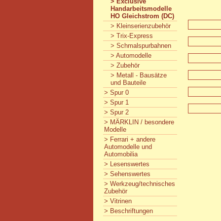
> Exclusive
Handarbeitsmodelle
HO Gleichstrom (DC)
> Kleinserienzubehör
> Trix-Express
> Schmalspurbahnen
> Automodelle
> Zubehör
> Metall - Bausätze
und Bauteile
> Spur 0
> Spur 1
> Spur 2
> MÄRKLIN / besondere
Modelle
> Ferrari + andere
Automodelle und
Automobilia
> Lesenswertes
> Sehenswertes
> Werkzeug/technisches
Zubehör
> Vitrinen
> Beschriftungen