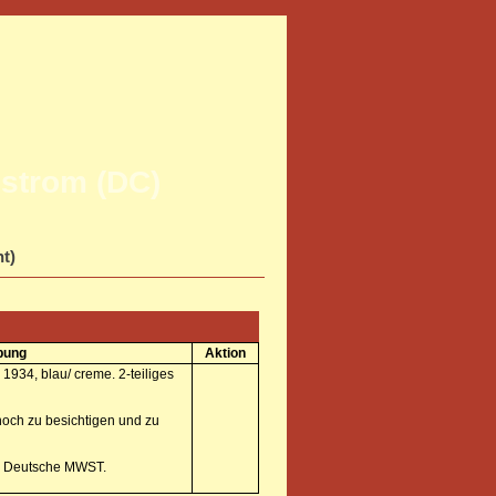
strom (DC)
ht)
bung
Aktion
 1934, blau/ creme. 2-teiliges
 noch zu besichtigen und zu
us Deutsche MWST.