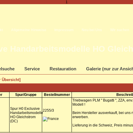
1
kt
Allgemeine Hinweise
Impressum
Neu bei Uns
Wir suchen
ve Handarbeitsmodelle HO Gleich
elsuche
Service
Restauration
Galerie (nur zur Ansic
 Übersicht]
er
Spur/Gruppe
Bestellnummer
Beschrei
Triebwagen PLM " Bugatti ", ZZA, env.
Modell !
Spur H0 Exclusive
2255/3
Handarbeitsmodelle
Beim Hersteller ausverkauft, bei uns
HO Gleichstrom
erwerben.
(DC)
Lieferung in die Schweiz, Preis min