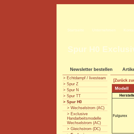
Startseite
Unternehmen
Konta
Spur H0 Exclusi
Newsletter bestellen
Artik
> Echtdampf / livesteam
[Zurück zur
> Spur Z
Modell
> Spur N
Herstell
> Spur TT
> Spur H0
> Wechselstrom (AC)
> Exclusive
Fulgurex
Handarbeitsmodelle
Wechselstrom (AC)
> Gleichstrom (DC)