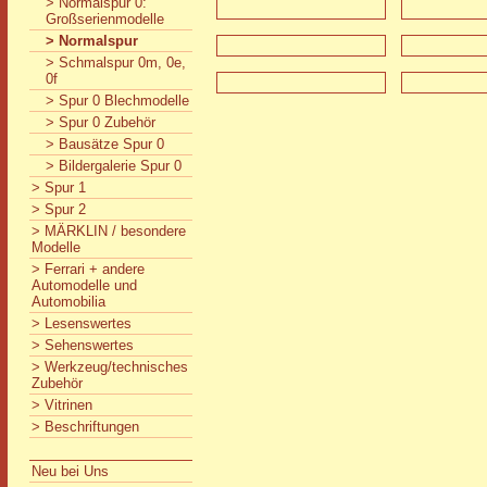
> Normalspur 0:
Großserienmodelle
> Normalspur
> Schmalspur 0m, 0e,
0f
> Spur 0 Blechmodelle
> Spur 0 Zubehör
> Bausätze Spur 0
> Bildergalerie Spur 0
> Spur 1
> Spur 2
> MÄRKLIN / besondere
Modelle
> Ferrari + andere
Automodelle und
Automobilia
> Lesenswertes
> Sehenswertes
> Werkzeug/technisches
Zubehör
> Vitrinen
> Beschriftungen
Neu bei Uns