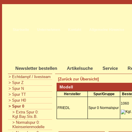
Startseite
Unternehmen
Kontakt
Allgemeine Hinweise
Newsletter bestellen
Artikelsuche
Service
Re
> Echtdampf / livesteam
[Zurück zur Übersicht]
> Spur Z
Modell
> Spur N
Hersteller
Spur/Gruppe
Beste
> Spur TT
> Spur H0
1060
> Spur 0
FRIEDL
Spur 0 Normalspur
> Extra Spur 0:
Kgl.Bay.Sts.B.
> Normalspur 0:
Kleinserienmodelle