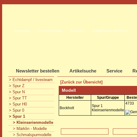
Startseite
Unternehmen
Kontakt
Allgemeine Hinweise
Newsletter bestellen
Artikelsuche
Service
Re
> Echtdampf / livesteam
[Zurück zur Übersicht]
> Spur Z
Modell
> Spur N
Hersteller
Spur/Gruppe
Beste
> Spur TT
4733
> Spur H0
Spur 1
Bockholt
> Spur 0
Kleinserienmodelle
> Spur 1
> Kleinserienmodelle
> Märklin - Modelle
> Schmalspurmodelle