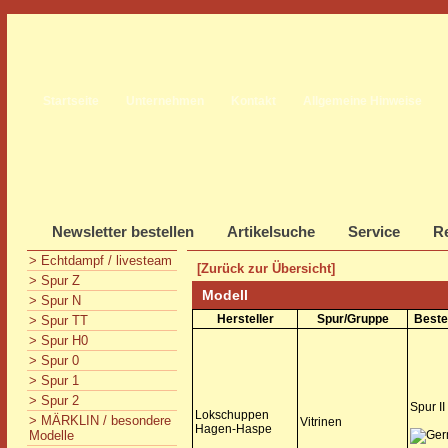
Startseite
Unternehmen
Kontakt
Allgemeine Hinweise
Newsletter bestellen
Artikelsuche
Service
Re
> Echtdampf / livesteam
[Zurück zur Übersicht]
> Spur Z
Modell
> Spur N
Hersteller
Spur/Gruppe
Beste
> Spur TT
> Spur H0
> Spur 0
> Spur 1
> Spur 2
Spur II
Lokschuppen
> MÄRKLIN / besondere
Vitrinen
Hagen-Haspe
Modelle