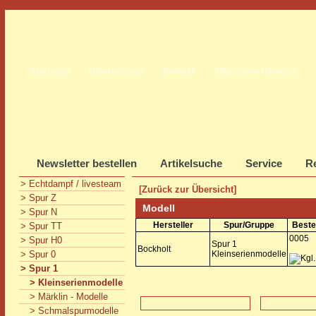
Startseite
Unternehmen
Kontakt
Allgemeine Hinweise
Newsletter bestellen
Artikelsuche
Service
Re
> Echtdampf / livesteam
[Zurück zur Übersicht]
> Spur Z
Modell
> Spur N
Hersteller
Spur/Gruppe
Beste
> Spur TT
0005
> Spur H0
Spur 1
Bockholt
> Spur 0
Kleinserienmodelle
> Spur 1
> Kleinserienmodelle
> Märklin - Modelle
> Schmalspurmodelle