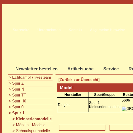
Startseite
Unternehmen
Kontakt
Allgemeine Hinweise
Newsletter bestellen
Artikelsuche
Service
Re
> Echtdampf / livesteam
[Zurück zur Übersicht]
> Spur Z
Modell
> Spur N
Hersteller
Spur/Gruppe
Beste
> Spur TT
5606
> Spur H0
Spur 1
Dingler
> Spur 0
Kleinserienmodelle
> Spur 1
> Kleinserienmodelle
> Märklin - Modelle
> Schmalspurmodelle