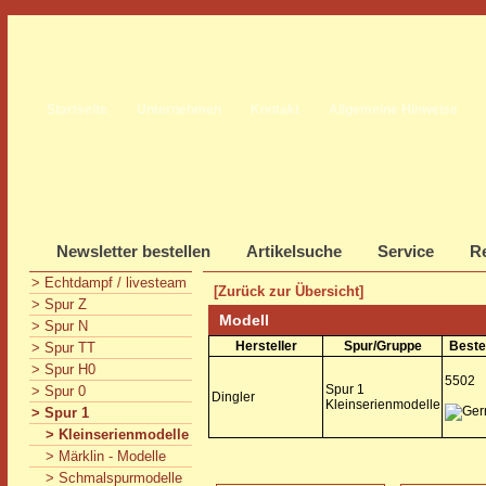
Startseite
Unternehmen
Kontakt
Allgemeine Hinweise
Newsletter bestellen
Artikelsuche
Service
Re
> Echtdampf / livesteam
[Zurück zur Übersicht]
> Spur Z
Modell
> Spur N
Hersteller
Spur/Gruppe
Beste
> Spur TT
> Spur H0
5502
Spur 1
> Spur 0
Dingler
Kleinserienmodelle
> Spur 1
> Kleinserienmodelle
> Märklin - Modelle
> Schmalspurmodelle