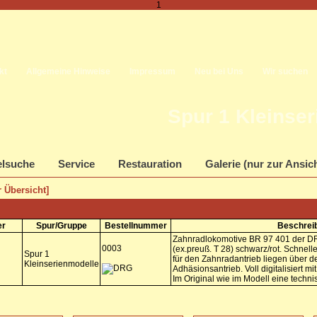
1
kt
Allgemeine Hinweise
Impressum
Neu bei Uns
Wir suchen
Spur 1 Kleinse
elsuche
Service
Restauration
Galerie (nur zur Ansic
 Übersicht]
er
Spur/Gruppe
Bestellnummer
Beschrei
Zahnradlokomotive BR 97 401 der D
0003
(ex.preuß. T 28) schwarz/rot. Schnell
Spur 1
für den Zahnradantrieb liegen über d
Kleinserienmodelle
Adhäsionsantrieb. Voll digitalisiert m
Im Original wie im Modell eine techni