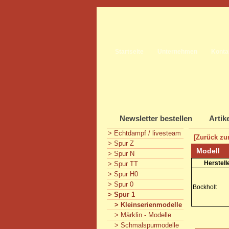
Startseite
Unternehmen
Konta
Newsletter bestellen
Artik
> Echtdampf / livesteam
[Zurück zur
> Spur Z
Modell
> Spur N
Herstell
> Spur TT
> Spur H0
> Spur 0
Bockholt
> Spur 1
> Kleinserienmodelle
> Märklin - Modelle
> Schmalspurmodelle