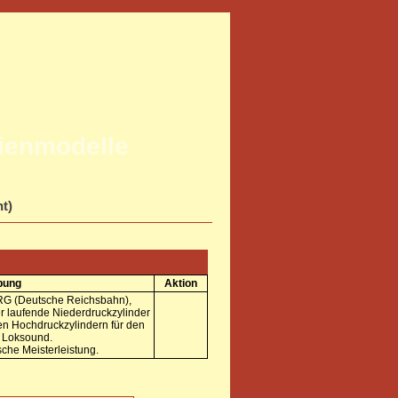
rienmodelle
ht)
bung
Aktion
RG (Deutsche Reichsbahn),
er laufende Niederdruckzylinder
en Hochdruckzylindern für den
it Loksound.
sche Meisterleistung.