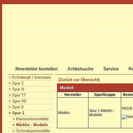
Startseite
Unternehmen
Kontakt
Allgemeine Hinweise
Newsletter bestellen
Artikelsuche
Service
Re
> Echtdampf / livesteam
[Zurück zur Übersicht]
> Spur Z
Modell
> Spur N
Hersteller
Spur/Gruppe
Beste
> Spur TT
> Spur H0
> Spur 0
58228
Spur 1 Märklin -
> Spur 1
Märklin
Modelle
> Kleinserienmodelle
> Märklin - Modelle
> Schmalspurmodelle