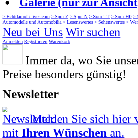
Galerie (nur zur Ansicht
> Echtdampf / livesteam
> Spur Z
> Spur N
> Spur TT
> Spur H0
> 
Automodelle und Automobilia
> Lesenswertes
> Sehenswertes
> Wer
Neu bei Uns
Wir suchen
Anmelden
Registrieren
Warenkorb
Immer da, wo Sie uns
Preise besonders günstig!
Newsletter
Melden Sie sich hier 
mit
Ihren Wünschen
an.