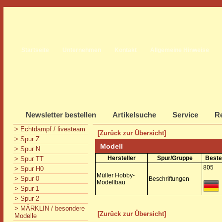
Startseite
Unternehmen
Kontakt
Allgemeine Hinweise
Newsletter bestellen
Artikelsuche
Service
Re
> Echtdampf / livesteam
[Zurück zur Übersicht]
> Spur Z
Modell
> Spur N
Hersteller
Spur/Gruppe
Beste
> Spur TT
805
> Spur H0
Müller Hobby-
> Spur 0
Beschriftungen
Modellbau
> Spur 1
> Spur 2
> MÄRKLIN / besondere
[Zurück zur Übersicht]
Modelle