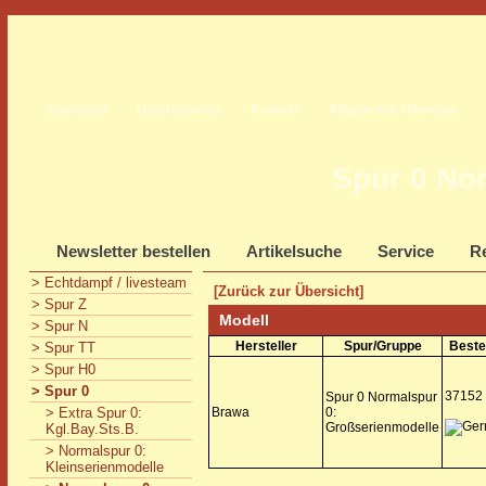
Startseite
Unternehmen
Kontakt
Allgemeine Hinweise
Spur 0 No
Newsletter bestellen
Artikelsuche
Service
Re
> Echtdampf / livesteam
[Zurück zur Übersicht]
> Spur Z
Modell
> Spur N
Hersteller
Spur/Gruppe
Beste
> Spur TT
> Spur H0
> Spur 0
37152
Spur 0 Normalspur
> Extra Spur 0:
Brawa
0:
Großserienmodelle
Kgl.Bay.Sts.B.
> Normalspur 0:
Kleinserienmodelle