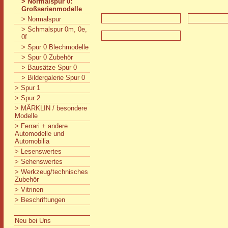
> Normalspur 0:
Großserienmodelle
> Normalspur
> Schmalspur 0m, 0e,
0f
> Spur 0 Blechmodelle
> Spur 0 Zubehör
> Bausätze Spur 0
> Bildergalerie Spur 0
> Spur 1
> Spur 2
> MÄRKLIN / besondere
Modelle
> Ferrari + andere
Automodelle und
Automobilia
> Lesenswertes
> Sehenswertes
> Werkzeug/technisches
Zubehör
> Vitrinen
> Beschriftungen
Neu bei Uns