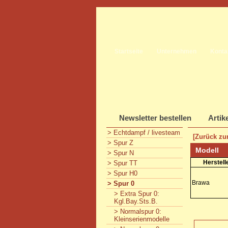
Startseite
Unternehmen
Konta
Newsletter bestellen
Artik
> Echtdampf / livesteam
[Zurück zur
> Spur Z
Modell
> Spur N
Herstell
> Spur TT
> Spur H0
Brawa
> Spur 0
> Extra Spur 0:
Kgl.Bay.Sts.B.
> Normalspur 0:
Kleinserienmodelle