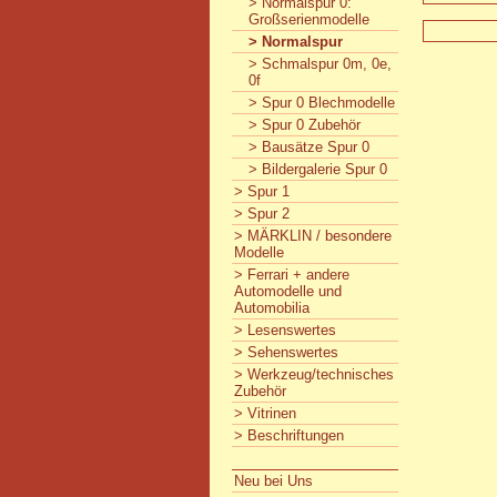
> Normalspur 0:
Großserienmodelle
> Normalspur
> Schmalspur 0m, 0e,
0f
> Spur 0 Blechmodelle
> Spur 0 Zubehör
> Bausätze Spur 0
> Bildergalerie Spur 0
> Spur 1
> Spur 2
> MÄRKLIN / besondere
Modelle
> Ferrari + andere
Automodelle und
Automobilia
> Lesenswertes
> Sehenswertes
> Werkzeug/technisches
Zubehör
> Vitrinen
> Beschriftungen
Neu bei Uns