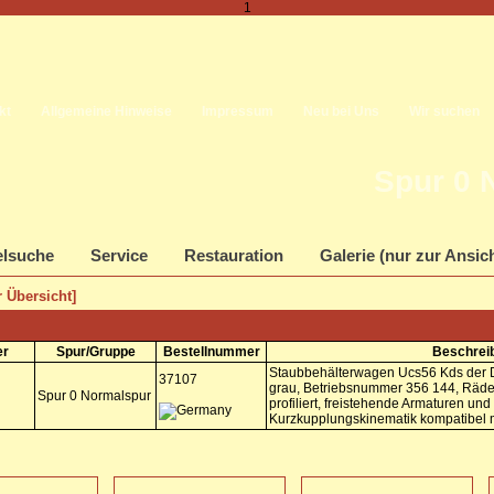
1
kt
Allgemeine Hinweise
Impressum
Neu bei Uns
Wir suchen
Spur 0 
elsuche
Service
Restauration
Galerie (nur zur Ansic
 Übersicht]
er
Spur/Gruppe
Bestellnummer
Beschrei
Staubbehälterwagen Ucs56 Kds der D
37107
grau, Betriebsnummer 356 144, Räder
Spur 0 Normalspur
profiliert, freistehende Armaturen und
Kurzkupplungskinematik kompatibel m