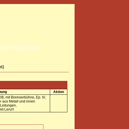
Normalspur
ht)
bung
Aktion
B, mit Bremserbühne, Ep. IV,
 aus Metall und innen
 Leitungen,
it Lenz!!