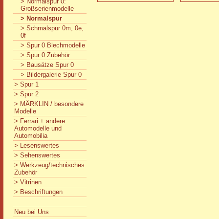
> Normalspur 0:
Großserienmodelle
> Normalspur
> Schmalspur 0m, 0e,
0f
> Spur 0 Blechmodelle
> Spur 0 Zubehör
> Bausätze Spur 0
> Bildergalerie Spur 0
> Spur 1
> Spur 2
> MÄRKLIN / besondere
Modelle
> Ferrari + andere
Automodelle und
Automobilia
> Lesenswertes
> Sehenswertes
> Werkzeug/technisches
Zubehör
> Vitrinen
> Beschriftungen
Neu bei Uns