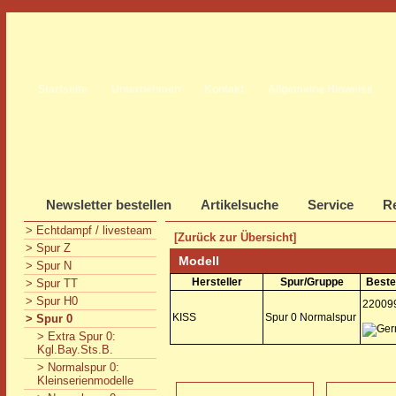
Startseite
Unternehmen
Kontakt
Allgemeine Hinweise
Newsletter bestellen
Artikelsuche
Service
Re
> Echtdampf / livesteam
[Zurück zur Übersicht]
> Spur Z
Modell
> Spur N
Hersteller
Spur/Gruppe
Beste
> Spur TT
> Spur H0
22009
KISS
Spur 0 Normalspur
> Spur 0
> Extra Spur 0:
Kgl.Bay.Sts.B.
> Normalspur 0:
Kleinserienmodelle