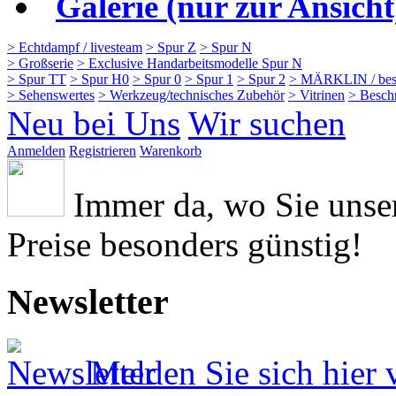
Galerie (nur zur Ansicht
> Echtdampf / livesteam
> Spur Z
> Spur N
> Großserie
> Exclusive Handarbeitsmodelle Spur N
> Spur TT
> Spur H0
> Spur 0
> Spur 1
> Spur 2
> MÄRKLIN / bes
> Sehenswertes
> Werkzeug/technisches Zubehör
> Vitrinen
> Besch
Neu bei Uns
Wir suchen
Anmelden
Registrieren
Warenkorb
Immer da, wo Sie uns
Preise besonders günstig!
Newsletter
Melden Sie sich hier 