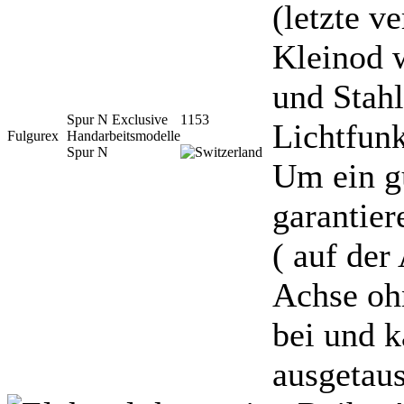
(letzte v
Kleinod 
und Stahl
Spur N Exclusive
1153
Lichtfunk
Fulgurex
Handarbeitsmodelle
Spur N
Um ein gu
garantier
( auf der
Achse oh
bei und k
ausgetau