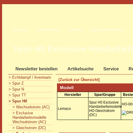
Startseite
Unternehmen
Kontakt
Allgemeine Hinweise
Spur H0 Exclusive Handarbei
Newsletter bestellen
Artikelsuche
Service
Re
> Echtdampf / livesteam
[Zurück zur Übersicht]
> Spur Z
Modell
> Spur N
Hersteller
Spur/Gruppe
Beste
> Spur TT
> Spur H0
Spur H0 Exclusive
HO-00
Handarbeitsmodelle
> Wechselstrom (AC)
Lemaco
HO Gleichstrom
> Exclusive
(DC)
Handarbeitsmodelle
Wechselstrom (AC)
> Gleichstrom (DC)