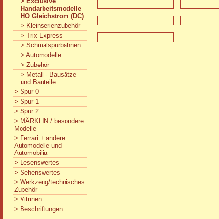
> Exclusive
Handarbeitsmodelle
HO Gleichstrom (DC)
> Kleinserienzubehör
> Trix-Express
> Schmalspurbahnen
> Automodelle
> Zubehör
> Metall - Bausätze
und Bauteile
> Spur 0
> Spur 1
> Spur 2
> MÄRKLIN / besondere
Modelle
> Ferrari + andere
Automodelle und
Automobilia
> Lesenswertes
> Sehenswertes
> Werkzeug/technisches
Zubehör
> Vitrinen
> Beschriftungen