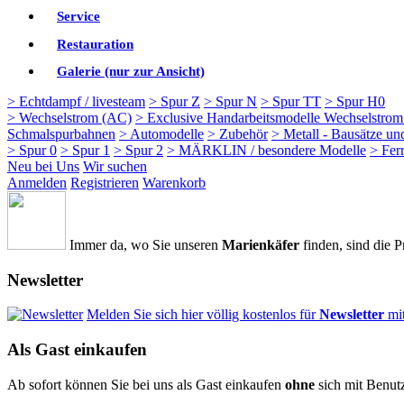
Service
Restauration
Galerie (nur zur Ansicht)
> Echtdampf / livesteam
> Spur Z
> Spur N
> Spur TT
> Spur H0
> Wechselstrom (AC)
> Exclusive Handarbeitsmodelle Wechselstro
Schmalspurbahnen
> Automodelle
> Zubehör
> Metall - Bausätze un
> Spur 0
> Spur 1
> Spur 2
> MÄRKLIN / besondere Modelle
> Fer
Neu bei Uns
Wir suchen
Anmelden
Registrieren
Warenkorb
Immer da, wo Sie unseren
Marienkäfer
finden, sind die P
Newsletter
Melden Sie sich hier völlig kostenlos für
Newsletter
mi
Als Gast einkaufen
Ab sofort können Sie bei uns als Gast einkaufen
ohne
sich mit Benut