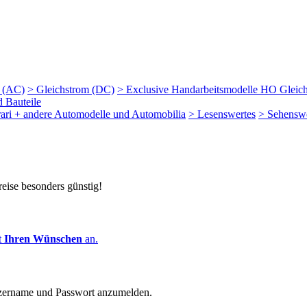
m (AC)
> Gleichstrom (DC)
> Exclusive Handarbeitsmodelle HO Gleic
d Bauteile
rari + andere Automodelle und Automobilia
> Lesenswertes
> Sehenswe
reise besonders günstig!
t
Ihren Wünschen
an.
zername und Passwort anzumelden.