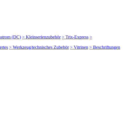
hstrom (DC)
> Kleinserienzubehör
> Trix-Express
>
rtes
> Werkzeug/technisches Zubehör
> Vitrinen
> Beschriftungen