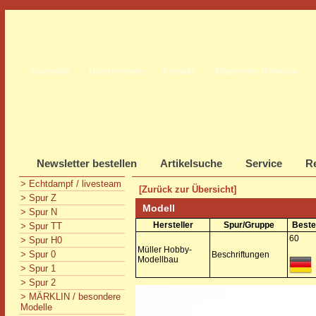
Startseite
Unternehmen
Kontakt
Allgemeine Hinweise
Newsletter bestellen
Artikelsuche
Service
Re
> Echtdampf / livesteam
[Zurück zur Übersicht]
> Spur Z
Modell
> Spur N
Hersteller
Spur/Gruppe
Beste
> Spur TT
60
> Spur H0
Müller Hobby-
> Spur 0
Beschriftungen
Modellbau
> Spur 1
> Spur 2
> MÄRKLIN / besondere
Modelle