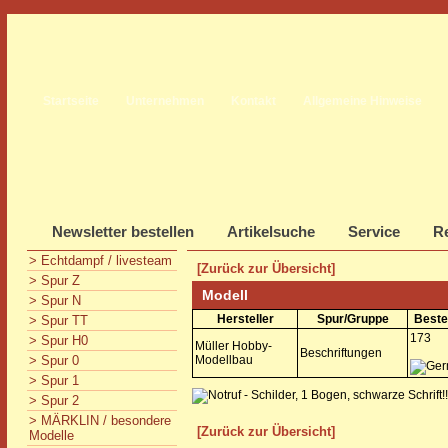
Startseite
Unternehmen
Kontakt
Allgemeine Hinweise
Newsletter bestellen
Artikelsuche
Service
Re
> Echtdampf / livesteam
[Zurück zur Übersicht]
> Spur Z
Modell
> Spur N
Hersteller
Spur/Gruppe
Beste
> Spur TT
173
> Spur H0
Müller Hobby-
Beschriftungen
> Spur 0
Modellbau
> Spur 1
> Spur 2
> MÄRKLIN / besondere
[Zurück zur Übersicht]
Modelle