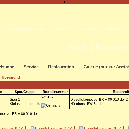
1
kt
Allgemeine Hinweise
Impressum
Neu bei Uns
Wir suchen
Spur 1 Kleinse
elsuche
Service
Restauration
Galerie (nur zur Ansic
 Übersicht]
er
Spur/Gruppe
Bestellnummer
Beschrei
245152
Spur 1
Diesellokomotive, BR V 80 010 der DB
Kleinserienmodelle
Nürnberg, BW Bamberg.