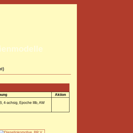
rienmodelle
ht)
bung
Aktion
, 4-achsig, Epoche IIIb, AW