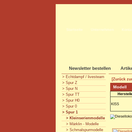
Startseite
Unternehmen
Konta
Newsletter bestellen
Artik
> Echtdampf / livesteam
[Zurück zur
> Spur Z
Modell
> Spur N
Herstell
> Spur TT
> Spur H0
KISS
> Spur 0
> Spur 1
> Kleinserienmodelle
> Märklin - Modelle
> Schmalspurmodelle